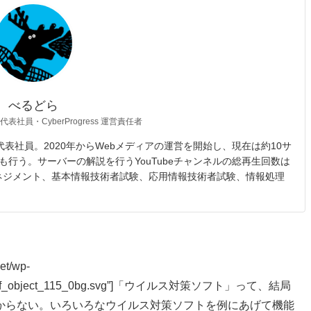
べるどら
 代表社員・CyberProgress 運営責任者
opic 代表社員。2020年からWebメディアの運営を開始し、現在は約10サ
も行う。サーバーの解説を行うYouTubeチャンネルの総再生回数は
マネジメント、基本情報技術者試験、応用情報技術者試験、情報処理
et/wp-
115_svg_f_object_115_0bg.svg”]「ウイルス対策ソフト」って、結局
からない。いろいろなウイルス対策ソフトを例にあげて機能