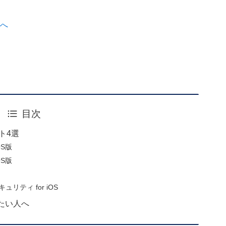
へ
目次
ト4選
OS版
OS版
リティ for iOS
たい人へ