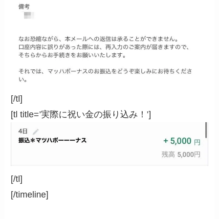
[/tl]
[tl title=’実際に祝い金の振り込み！’]
[/tl]
[/timeline]