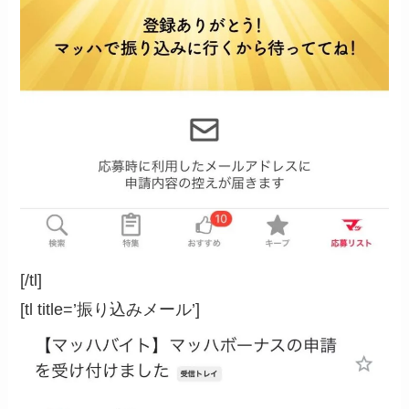
[/tl]
[tl title=’振り込みメール’]