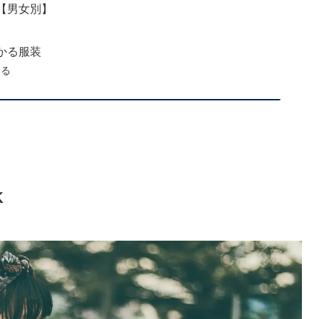
【男女別】
かる服装
ける
K