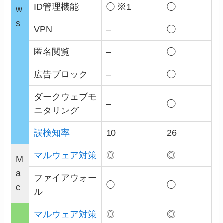
ID管理機能
◯
※1
◯
w
s
VPN
–
◯
匿名閲覧
–
◯
広告ブロック
–
◯
ダークウェブモ
–
◯
ニタリング
誤検知率
10
26
マルウェア対策
◎
◎
M
a
ファイアウォー
◯
◯
c
ル
マルウェア対策
◎
◎