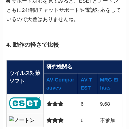
サポート対応を見てみると、ESETとノートン
ともに24時間チャットサポートや電話対応をして
いるので大差はありませんね。
4. 動作の軽さで比較
研究機関名
ウイルス対策
AV-Compar
AV-T
MRG Ef
ソフト
atives
EST
fitas
6
9,68
6
不参加