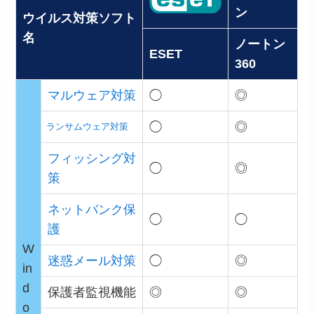
ウイルス対策ソフト
名
ノートン
ESET
360
マルウェア対策
◯
◎
◯
◎
ランサムウェア対策
フィッシング対
◯
◎
策
ネットバンク保
◯
◯
護
W
迷惑メール対策
◯
◎
in
d
保護者監視機能
◎
◎
o