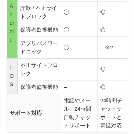
A
詐欺 / 不正サイ
◯
◎
n
トブロック
dr
保護者監視機能
◯
◎
oi
d
アプリパスワー
◯
–
※2
ドロック
不正サイトブロ
i
–
◎
ック
O
S
保護者監視機能
–
◎
電話やメー
24時間チ
ル、24時間
ャットサ
サポート対応
自動チャッ
ポートと
トサポート
電話対応