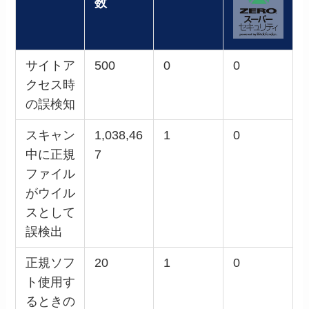
数
サイトア
500
0
0
クセス時
の誤検知
スキャン
1,038,46
1
0
中に正規
7
ファイル
がウイル
スとして
誤検出
正規ソフ
20
1
0
ト使用す
るときの