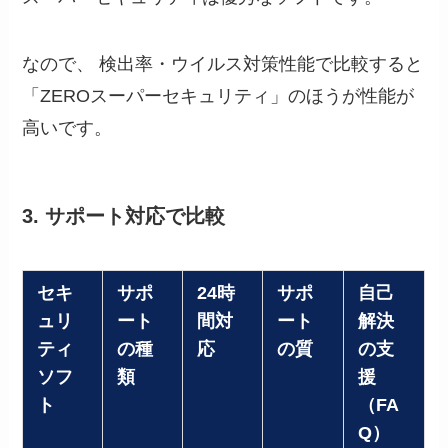
なので、 検出率・ウイルス対策性能で比較すると
「
ZEROスーパーセキュリティ
」のほうが性能が
高いです。
3. サポート対応で比較
セキ
サポ
24時
サポ
自己
ュリ
ート
間対
ート
解決
ティ
の種
応
の質
の支
ソフ
類
援
ト
（FA
Q）