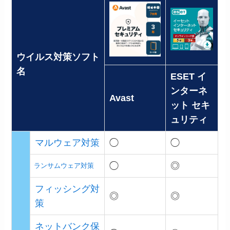
ウイルス対策ソフト
名
ESET イ
ンターネ
Avast
ット セキ
ュリティ
マルウェア対策
◯
◯
◯
◎
ランサムウェア対策
フィッシング対
◎
◎
策
ネットバンク保