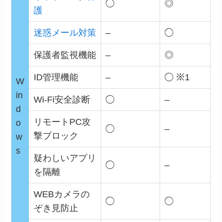
◯
◎
護
迷惑メール対策
–
◯
保護者監視機能
–
◎
ID管理機能
–
◯
※1
W
in
Wi-Fi安全診断
◯
–
d
リモートPC攻
o
◯
–
撃ブロック
w
s
疑わしいアプリ
◯
–
を隔離
WEBカメラの
◯
◯
ぞき見防止