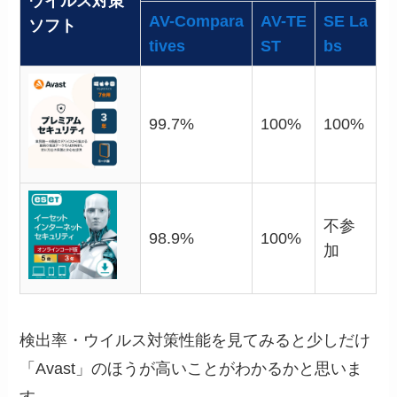
ウイルス対策
AV-Compara
AV-TE
SE La
ソフト
tives
ST
bs
99.7%
100%
100%
不参
98.9%
100%
加
検出率・ウイルス対策性能を見てみると少しだけ
「Avast」のほうが高いことがわかるかと思いま