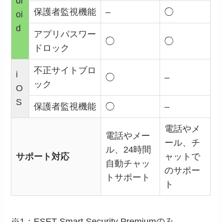
dr
保護者監視機能
–
◯
oi
d
アプリパスワー
◯
◯
ドロック
不正サイトブロ
i
◯
–
ック
O
S
保護者監視機能
◯
–
電話やメ
電話やメー
ール、チ
ル、24時間
サポート対応
ャットで
自動チャッ
のサポー
トサポート
ト
※1：
ESET Smart Security Premiumのみ