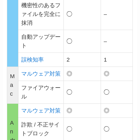
機密性のあるフ
ァイルを完全に
◯
–
抹消
自動アップデー
◯
–
ト
誤検知率
2
1
マルウェア対策
◎
◎
M
a
ファイアウォー
◯
◯
c
ル
マルウェア対策
◎
◎
A
詐欺 / 不正サイ
◯
◯
n
トブロック