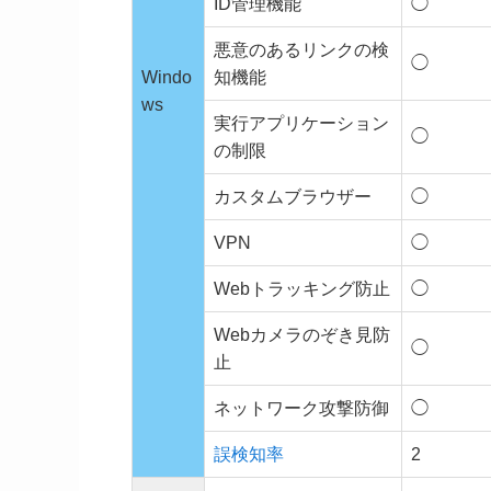
ID管理機能
◯
悪意のあるリンクの検
◯
Windo
知機能
ws
実行アプリケーション
◯
の制限
カスタムブラウザー
◯
VPN
◯
Webトラッキング防止
◯
Webカメラのぞき見防
◯
止
ネットワーク攻撃防御
◯
誤検知率
2