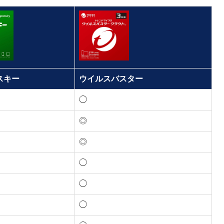
スキー
ウイルスバスター
◯
◎
◎
◯
◯
◯