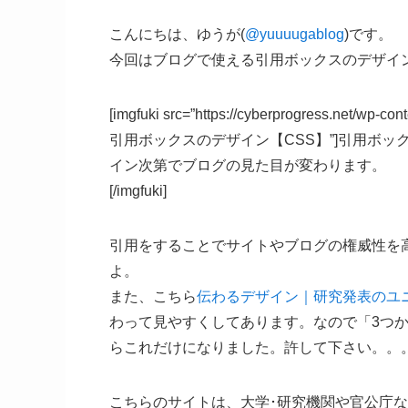
こんにちは、ゆうが(
@yuuuugablog
)です。
今回はブログで使える引用ボックスのデザイ
[imgfuki src=”https://cyberprogress.net/wp
引用ボックスのデザイン【CSS】”]引用ボ
イン次第でブログの見た目が変わります。
[/imgfuki]
引用をすることでサイトやブログの権威性を
よ。
また、こちら
伝わるデザイン｜研究発表のユ
わって見やすくしてあります。なので「3つ
らこれだけになりました。許して下さい。。
こちらのサイトは、大学･研究機関や官公庁な