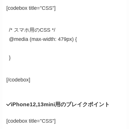
[codebox title=”CSS”]
/* スマホ用のCSS */

@media (max-width: 479px) {

}
[/codebox]
iPhone12,13mini用のブレイクポイント
[codebox title=”CSS”]