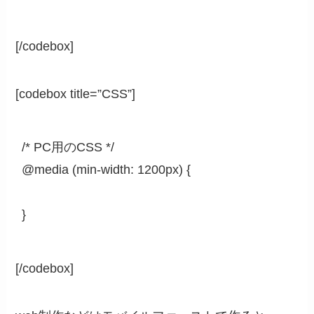
[/codebox]
[codebox title=”CSS”]
/* PC用のCSS */

@media (min-width: 1200px) {

}
[/codebox]