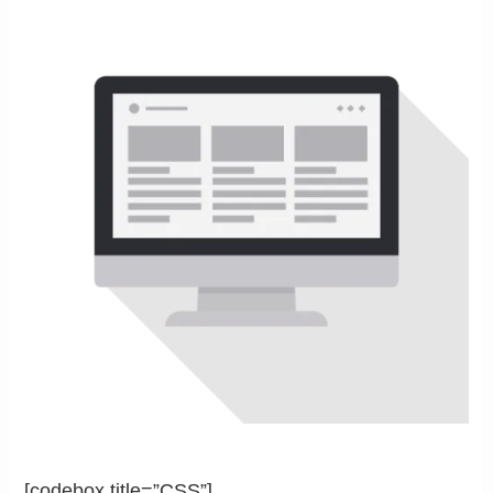
[codebox title=”CSS”]