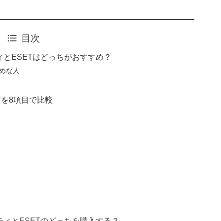
目次
ィとESETはどっちがおすすめ？
すめな人
Tを8項目で比較
ティとESETのどっちを購入する？