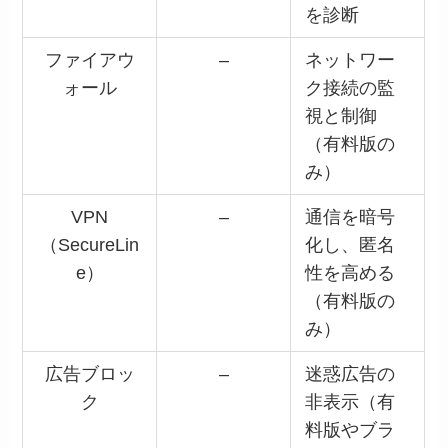
を診断
ファイアウ
–
ネットワー
ォール
ク接続の監
視と制御
（有料版の
み）
VPN
–
通信を暗号
（SecureLin
化し、匿名
e）
性を高める
（有料版の
み）
広告ブロッ
–
迷惑広告の
ク
非表示（有
料版やブラ