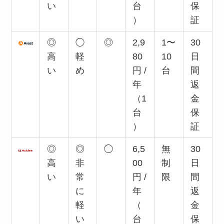
い
台
保
）
証
◎
◯
◎
2,9
1〜
30
高
軽
80
10
日
い
め
円 /
台
間
年
返
（1
金
台
保
）
証
◎
◎
◯
6,5
無
30
高
非
00
制
日
い
常
円 /
限
間
に
年
返
軽
（
金
い
台
保