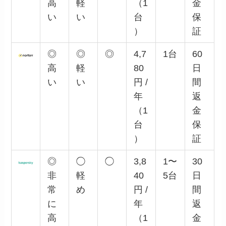
高
軽
（1
金
い
い
台
保
）
証
◎
◎
◎
4,7
1台
60
高
軽
80
日
い
い
円 /
間
年
返
（1
金
台
保
）
証
◎
◯
◯
3,8
1〜
30
非
軽
40
5台
日
常
め
円 /
間
に
年
返
高
（1
金