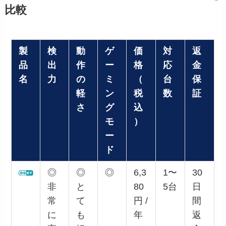
比較
製
検
動
ゲ
価
対
返
品
出
作
ー
格
応
金
名
力
の
ミ
（
台
保
軽
ン
税
数
証
さ
グ
込
モ
）
ー
ド
◎
◎
◎
6,3
1〜
30
非
と
80
5台
日
常
て
円 /
間
に
も
年
返