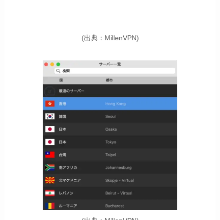
(出典：MillenVPN)