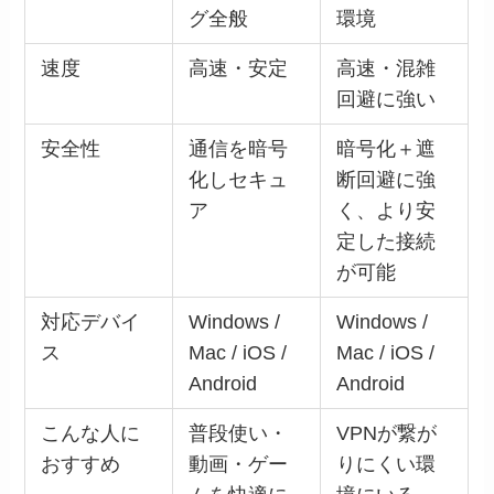
グ全般
環境
速度
高速・安定
高速・混雑
回避に強い
安全性
通信を暗号
暗号化＋遮
化しセキュ
断回避に強
ア
く、より安
定した接続
が可能
対応デバイ
Windows /
Windows /
ス
Mac / iOS /
Mac / iOS /
Android
Android
こんな人に
普段使い・
VPNが繋が
おすすめ
動画・ゲー
りにくい環