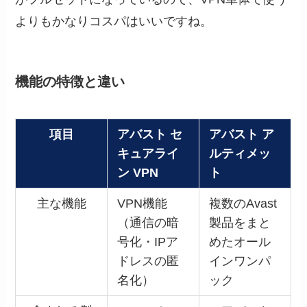
よりもかなりコスパはいいですね。
機能の特徴と違い
項目
アバスト セ
アバスト ア
キュアライ
ルティメッ
ン VPN
ト
主な機能
VPN機能
複数のAvast
（通信の暗
製品をまと
号化・IPア
めたオール
ドレスの匿
インワンパ
名化）
ック