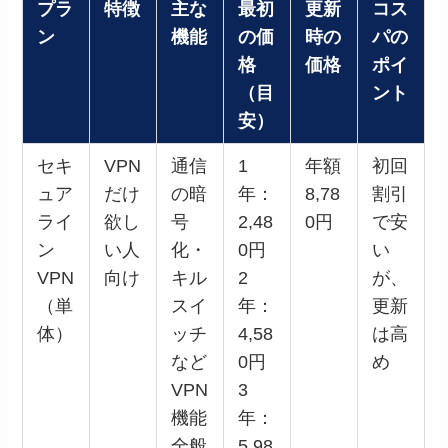
プラ
特徴
主な
最初
更新
コス
ン
機能
の価
時の
パの
格
価格
ポイ
（目
ント
安）
セキ
VPN
通信
1
年額
初回
ュア
だけ
の暗
年：
8,78
割引
ライ
欲し
号
2,48
0円
で安
ン
い人
化・
0円
い
VPN
向け
キル
2
が、
（単
スイ
年：
更新
体）
ッチ
4,58
は高
など
0円
め
VPN
3
機能
年：
全般
5,98