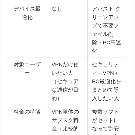
デバイス最
なし
アバスト ク
適化
リーンアッ
プで不要フ
ァイル削
除・PC高速
化
対象ユーザ
VPNだけ使
セキュリテ
ー
いたい人
ィ＋VPN＋
（セキュア
PC最適化を
な通信が目
まとめて導
的）
入したい人
料金の特徴
VPN単体の
複数ソフト
サブスク料
がセットに
金（比較的
なって割安