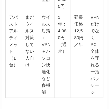
0円
アバ
まだ
ウイ
1
延長
VPN
スト
ウイ
ルス
年：
価格
だけ
アル
ルス
対策
4,98
12,5
でな
ティ
対策
＋
0円
80円
く
メッ
して
VPN
（通
／年
PC
ト
ない
＋パ
常）
全体
（1
人向
ソコ
を守
台）
け
ン快
れる
適化
一括
など
パッ
多機
ケー
能
ジ