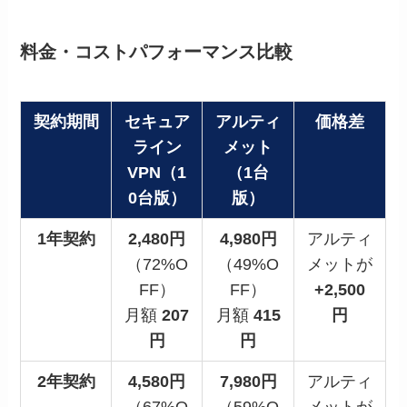
料金・コストパフォーマンス比較
契約期間
セキュア
アルティ
価格差
ライン
メット
VPN（1
（1台
0台版）
版）
1年契約
2,480円
4,980円
アルティ
（72%O
（49%O
メットが
FF）
FF）
+2,500
月額
207
月額
415
円
円
円
2年契約
4,580円
7,980円
アルティ
（67%O
（59%O
メットが